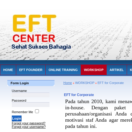
HOME
EFT FOUNDER
ONLINE TRAINING
WORKSHOP
ARTIKEL
Home
WORKSHOP
EFT for Corporate
Form Login
Username
EFT for Corporate
Pada tahun 2010, kami menaw
Password
in-house. Dengan paket
Remember Me
perusahaan/organisasi Anda
motivasi staf Anda agar mere
Forgot your password?
pada tahun ini.
Forgot your username?